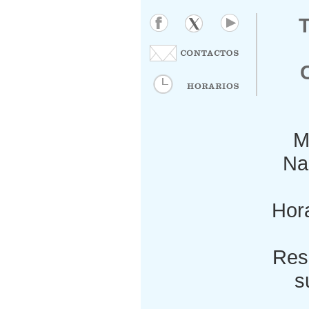
M
Nac
Hora
Res
s