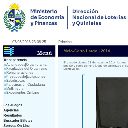
07/08/2026 23:08:25
Principal
Melo-Cerro Largo | 2014
Transparencia
El pasado viernes 23 de mayo de 2014, la Loter
Autoridades|Organigrama
público y como siempre luego de culminado el so
Facultades del Organismo
Montevideo.
Remuneraciones
Presupuesto|Licitaciones
Estadísticas
Participación Ciudadana
Multimedia
Expedientes On-Line
Los Juegos
Agencias
Resultados
Buscador Billetes
Sorteos On-Line