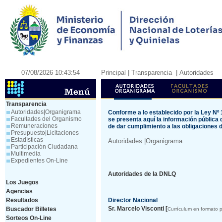
07/08/2026 10:43:54
Principal
| Transparencia
| Autoridades
Transparencia
Autoridades|Organigrama
Conforme a lo establecido por la Ley Nº 
Facultades del Organismo
se presenta aquí la información públ
Remuneraciones
de dar cumplimiento a las obligaciones d
Presupuesto|Licitaciones
Estadísticas
Autoridades
|Organigrama
Participación Ciudadana
Multimedia
Expedientes On-Line
Autoridades de la DNLQ
Los Juegos
Agencias
Resultados
Director Nacional
Sr. Marcelo Visconti [
Buscador Billetes
Currículum en formato p
Sorteos On-Line