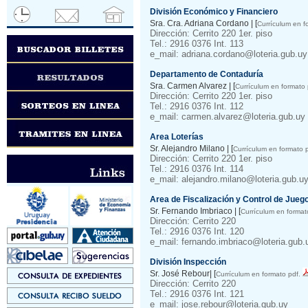
División Económico y Financiero
Sra. Cra. Adriana Cordano | [
Currículum en f
Dirección: Cerrito 220 1er. piso
Tel.: 2916 0376 Int. 113
e_mail: adriana.cordano@loteria.gub.uy
Departamento de Contaduría
Sra. Carmen Alvarez | [
Currículum en formato 
Dirección: Cerrito 220 1er. piso
Tel.: 2916 0376 Int. 112
e_mail: carmen.alvarez@loteria.gub.uy
Area Loterías
Sr. Alejandro Milano | [
Currículum en formato p
Dirección: Cerrito 220 1er. piso
Tel.: 2916 0376 Int. 114
e_mail: alejandro.milano@loteria.gub.u
Area de Fiscalización y Control de Jueg
Sr. Fernando Imbriaco | [
Currículum en format
Dirección: Cerrito 220
Tel.: 2916 0376 Int. 120
e_mail: fernando.imbriaco@loteria.gub.
División Inspección
Sr. José Rebour| [
Currículum en formato pdf.
Dirección: Cerrito 220
Tel.: 2916 0376 Int. 121
e_mail: jose.rebour@loteria.gub.uy