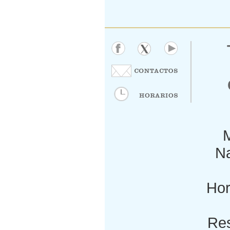
M
Na
Hor
Res