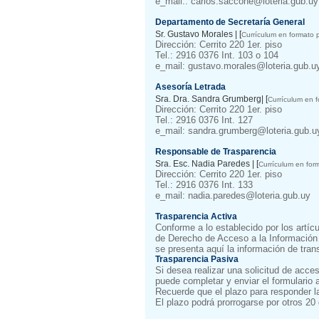
e_mail.: carlos.saccone@loteria.gub.uy
Departamento de Secretaría General
Sr. Gustavo Morales | [
Currículum en formato p
Dirección: Cerrito 220 1er. piso
Tel.: 2916 0376 Int. 103 o 104
e_mail: gustavo.morales@loteria.gub.u
Asesoría Letrada
Sra. Dra. Sandra Grumberg| [
Currículum en f
Dirección: Cerrito 220 1er. piso
Tel.: 2916 0376 Int. 127
e_mail: sandra.grumberg@loteria.gub.u
Responsable de Trasparencia
Sra. Esc. Nadia Paredes | [
Currículum en for
Dirección: Cerrito 220 1er. piso
Tel.: 2916 0376 Int. 133
e_mail: nadia.paredes@loteria.gub.uy
Trasparencia Activa
Conforme a lo establecido por los artíc
de Derecho de Acceso a la Información 
se presenta aquí la información de tran
Trasparencia Pasiva
Si desea realizar una solicitud de acces
puede completar y enviar el formulario 
Recuerde que el plazo para responder la 
El plazo podrá prorrogarse por otros 20