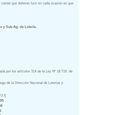
n carnet que deberan lucir en cada ocasion en que
s y Sub-Ag. de Lotería.
ada por los artículos 314 de la Ley Nº 18.719, de
rgo de la Dirección Nacional de Loterías y
[U.I]
895
66
3