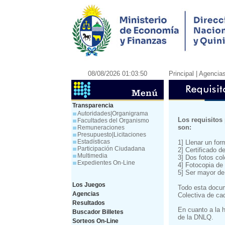
08/08/2026 01:03:50
Principal
| Agencia
Transparencia
Autoridades|Organigrama
Los requisitos
Facultades del Organismo
son:
Remuneraciones
Presupuesto|Licitaciones
Estadísticas
1] Llenar un for
Participación Ciudadana
2] Certificado d
Multimedia
3] Dos fotos col
Expedientes On-Line
4] Fotocopia de 
5] Ser mayor de
Los Juegos
Todo esta docum
Agencias
Colectiva de cad
Resultados
En cuanto a la h
Buscador Billetes
de la DNLQ.
Sorteos On-Line