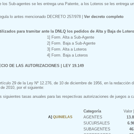
e los Sub-agentes se les entrega una Patente, a los Loteros se les entrega u
regula lo antes mencionado DECRETO 257/978 |
Ver decreto completo
ilizados para tramitar ante la DNLQ los pedidos de Alta y Baja de Lotero
1] Form. Alta a Sub-Agente
2] Form. Baja a Sub-Agente
3] Form. Alta a Loteros
4] Form. Baja a Loteros
CIO DE LAS AUTORIZACIONES | LEY 19.149
rtículo 29 de la Ley Nº 12.276, de 10 de diciembre de 1956, en la redacción d
de 2010, por el siguiente:
s siguientes tasas anuales para las respectivas autorizaciones de juegos a ca
Categoría
Valor 
A]
QUINIELAS
AGENTES
13.
SUCURSALES
6.9
SUBAGENTES
46