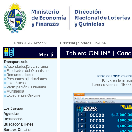
07/08/2026 09:55:38
Principal
| Sorteos On-Line
Transparencia
Autoridades|Organigrama
Facultades del Organismo
Remuneraciones
Tabla de Premios en
Presupuesto|Licitaciones
[Click en la imáge
Estadísticas
Lunes a viernes: 15:00
Participación Ciudadana
Multimedia
Expedientes On-Line
Los Juegos
Agencias
Resultados
Buscador Billetes
Sorteos On-Line