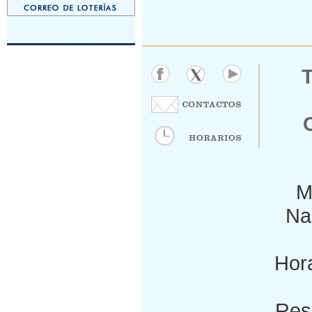
M
Nac
Hora
Res