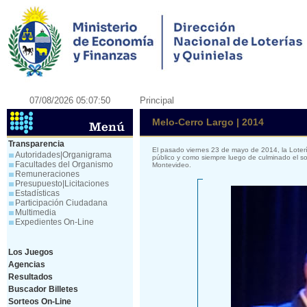
07/08/2026 05:07:50
Principal
Melo-Cerro Largo | 2014
Transparencia
El pasado viernes 23 de mayo de 2014, la Loter
Autoridades|Organigrama
público y como siempre luego de culminado el so
Facultades del Organismo
Montevideo.
Remuneraciones
Presupuesto|Licitaciones
Estadísticas
Participación Ciudadana
Multimedia
Expedientes On-Line
Los Juegos
Agencias
Resultados
Buscador Billetes
Sorteos On-Line