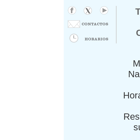
M
Nac
Hora
Res
s