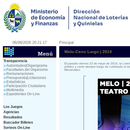
06/08/2026 20:21:17
Principal
Melo-Cerro Largo | 2014
Transparencia
El pasado viernes 23 de mayo de 2014, la Loter
Autoridades|Organigrama
público y como siempre luego de culminado el so
Facultades del Organismo
Montevideo.
Remuneraciones
Presupuesto|Licitaciones
Estadísticas
Participación Ciudadana
Multimedia
Expedientes On-Line
Los Juegos
Agencias
Resultados
Buscador Billetes
Sorteos On-Line