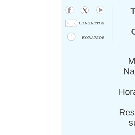
M
Nac
Hora
Res
s