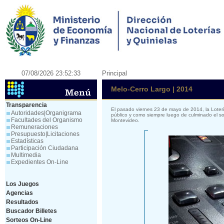
07/08/2026 23:52:33
Principal
Melo-Cerro Largo | 2014
Transparencia
El pasado viernes 23 de mayo de 2014, la Loter
Autoridades|Organigrama
público y como siempre luego de culminado el so
Facultades del Organismo
Montevideo.
Remuneraciones
Presupuesto|Licitaciones
Estadísticas
Participación Ciudadana
Multimedia
Expedientes On-Line
Los Juegos
Agencias
Resultados
Buscador Billetes
Sorteos On-Line