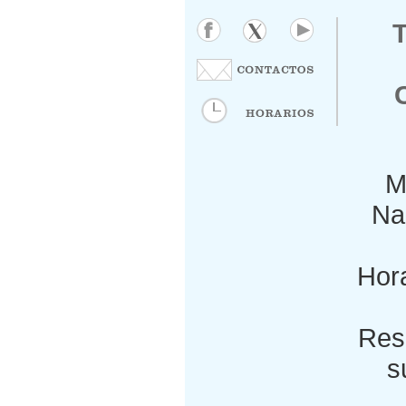
M
Nac
Hora
Res
s