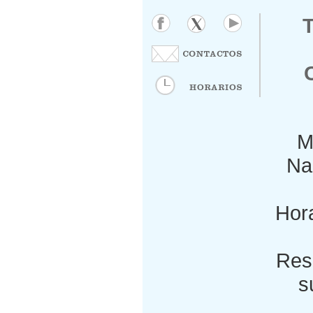
M
Nac
Hora
Res
s