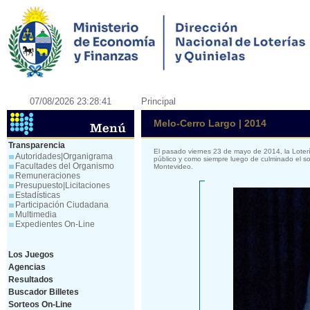
07/08/2026 23:28:41
Principal
Melo-Cerro Largo | 2014
Transparencia
El pasado viernes 23 de mayo de 2014, la Loter
Autoridades|Organigrama
público y como siempre luego de culminado el so
Facultades del Organismo
Montevideo.
Remuneraciones
Presupuesto|Licitaciones
Estadísticas
Participación Ciudadana
Multimedia
Expedientes On-Line
Los Juegos
Agencias
Resultados
Buscador Billetes
Sorteos On-Line