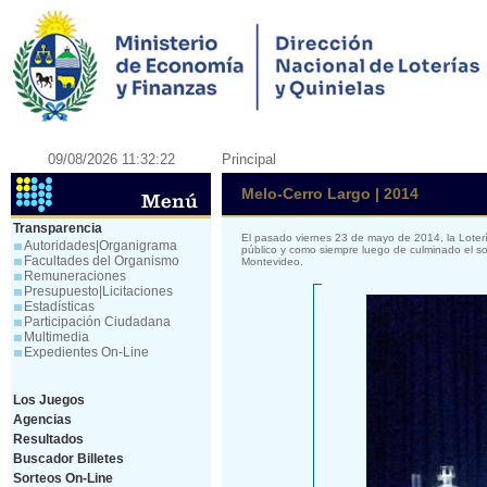
09/08/2026 11:32:22
Principal
Melo-Cerro Largo | 2014
Transparencia
El pasado viernes 23 de mayo de 2014, la Loter
Autoridades|Organigrama
público y como siempre luego de culminado el so
Facultades del Organismo
Montevideo.
Remuneraciones
Presupuesto|Licitaciones
Estadísticas
Participación Ciudadana
Multimedia
Expedientes On-Line
Los Juegos
Agencias
Resultados
Buscador Billetes
Sorteos On-Line