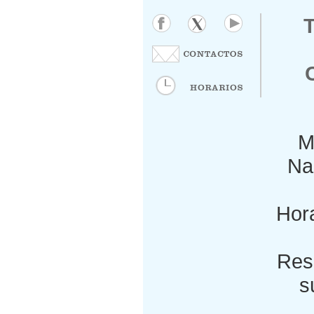
M
Nac
Hora
Res
s