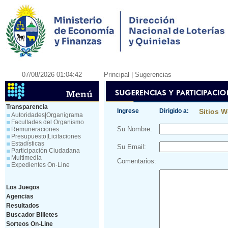
07/08/2026 01:04:42
Principal
| Sugerencias
Transparencia
Ingrese
Dirigido a:
Sitios 
Autoridades|Organigrama
Facultades del Organismo
Su Nombre:
Remuneraciones
Presupuesto|Licitaciones
Estadísticas
Su Email:
Participación Ciudadana
Multimedia
Comentarios:
Expedientes On-Line
Los Juegos
Agencias
Resultados
Buscador Billetes
Sorteos On-Line