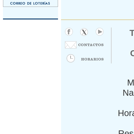
M
Nac
Hora
Res