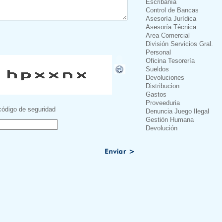
Escribanía
Control de Bancas
Asesoría Jurídica
Asesoría Técnica
Area Comercial
División Servicios Gral.
Personal
Oficina Tesorería
Sueldos
Devoluciones
Distribucion
Gastos
Proveeduria
código de seguridad
Denuncia Juego Ilegal
Gestión Humana
Devolución