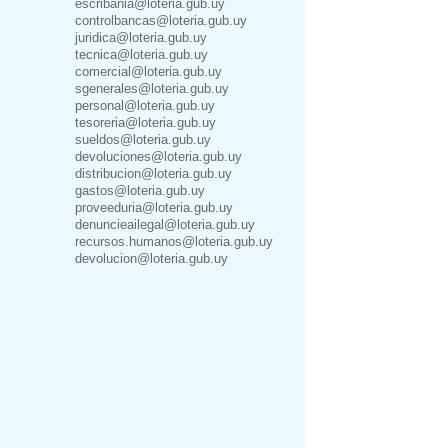
escribania@loteria.gub.uy
controlbancas@loteria.gub.uy
juridica@loteria.gub.uy
tecnica@loteria.gub.uy
comercial@loteria.gub.uy
sgenerales@loteria.gub.uy
personal@loteria.gub.uy
tesoreria@loteria.gub.uy
sueldos@loteria.gub.uy
devoluciones@loteria.gub.uy
distribucion@loteria.gub.uy
gastos@loteria.gub.uy
proveeduria@loteria.gub.uy
denuncieailegal@loteria.gub.uy
recursos.humanos@loteria.gub.uy
devolucion@loteria.gub.uy