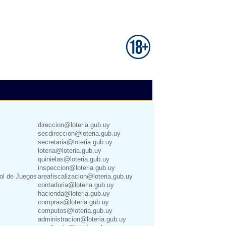
direccion@loteria.gub.uy
secdireccion@loteria.gub.uy
secretaria@loteria.gub.uy
loteria@loteria.gub.uy
quinielas@loteria.gub.uy
inspeccion@loteria.gub.uy
rol de Juegos
areafiscalizacion@loteria.gub.uy
contaduria@loteria.gub.uy
hacienda@loteria.gub.uy
compras@loteria.gub.uy
computos@loteria.gub.uy
administracion@loteria.gub.uy