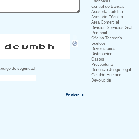
Escribanía
Control de Bancas
Asesoría Jurídica
Asesoría Técnica
Area Comercial
División Servicios Gral.
Personal
Oficina Tesorería
Sueldos
Devoluciones
Distribucion
Gastos
Proveeduria
código de seguridad
Denuncia Juego Ilegal
Gestión Humana
Devolución