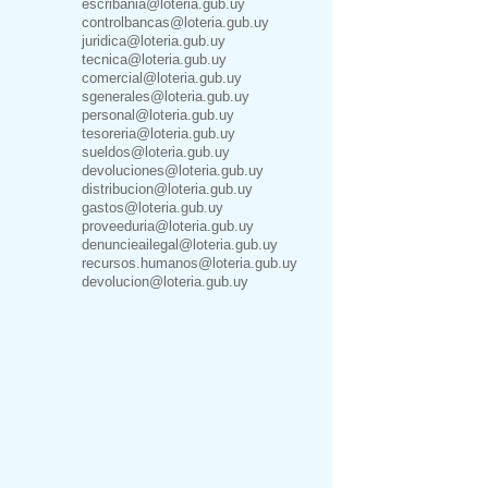
escribania@loteria.gub.uy
controlbancas@loteria.gub.uy
juridica@loteria.gub.uy
tecnica@loteria.gub.uy
comercial@loteria.gub.uy
sgenerales@loteria.gub.uy
personal@loteria.gub.uy
tesoreria@loteria.gub.uy
sueldos@loteria.gub.uy
devoluciones@loteria.gub.uy
distribucion@loteria.gub.uy
gastos@loteria.gub.uy
proveeduria@loteria.gub.uy
denuncieailegal@loteria.gub.uy
recursos.humanos@loteria.gub.uy
devolucion@loteria.gub.uy