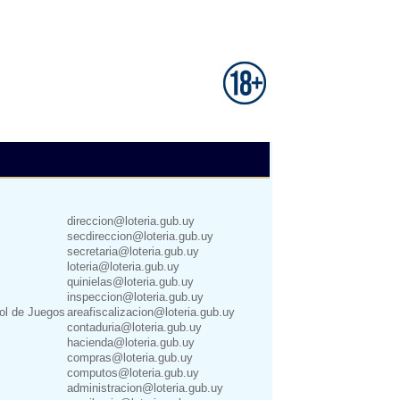
direccion@loteria.gub.uy
secdireccion@loteria.gub.uy
secretaria@loteria.gub.uy
loteria@loteria.gub.uy
quinielas@loteria.gub.uy
inspeccion@loteria.gub.uy
rol de Juegos
areafiscalizacion@loteria.gub.uy
contaduria@loteria.gub.uy
hacienda@loteria.gub.uy
compras@loteria.gub.uy
computos@loteria.gub.uy
administracion@loteria.gub.uy