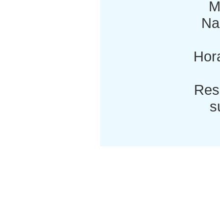
M
Nac
Hora
Res
s