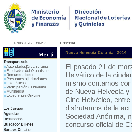
07/08/2026 13:04:25
Principal
Nueva Helvecia-Colonia | 2014
Transparencia
El pasado 21 de marz
Autoridades|Organigrama
Facultades del Organismo
Helvético de la ciud
Remuneraciones
Presupuesto|Licitaciones
mismo contamos con l
Estadísticas
Participación Ciudadana
de Nueva Helvecia y 
Multimedia
Expedientes On-Line
Cine Helvético, entre
disfrutamos de la ac
Los Juegos
Agencias
Sociedad Anónima, nu
Resultados
concurso oficial de 
Buscador Billetes
Sorteos On-Line