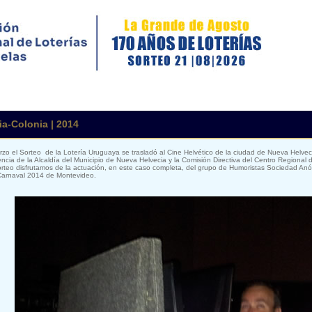
a-Colonia | 2014
zo el Sorteo de la Lotería Uruguaya se trasladó al Cine Helvético de la ciudad de Nueva Helve
ncia de la Alcaldía del Municipio de Nueva Helvecia y la Comisión Directiva del Centro Regional 
orteo disfrutamos de la actuación, en este caso completa, del grupo de Humoristas Sociedad An
 Carnaval 2014 de Montevideo.