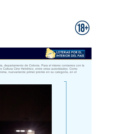
cia, departamento de Colonia. Para el mismo contamos con la
de Cultura Cine Helvético, entre otras autoridades. Como
ónima, nuevamente primer premio en su categoría, en el