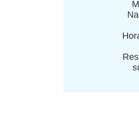
M
Nac
Hora
Res
s