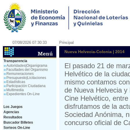
07/08/2026 07:30:33
Principal
Nueva Helvecia-Colonia | 2014
Transparencia
El pasado 21 de marz
Autoridades|Organigrama
Facultades del Organismo
Helvético de la ciud
Remuneraciones
Presupuesto|Licitaciones
mismo contamos con l
Estadísticas
Participación Ciudadana
de Nueva Helvecia y 
Multimedia
Expedientes On-Line
Cine Helvético, entre
disfrutamos de la ac
Los Juegos
Agencias
Sociedad Anónima, nu
Resultados
concurso oficial de 
Buscador Billetes
Sorteos On-Line