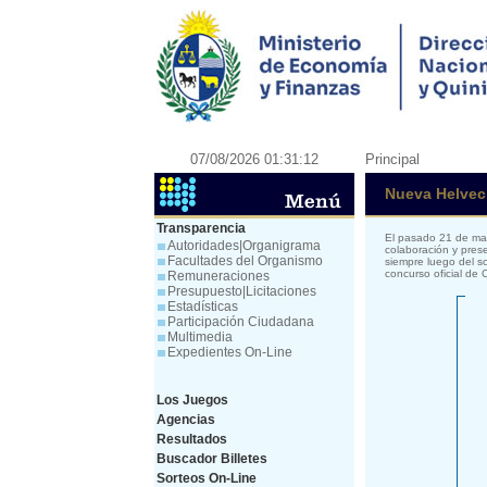
07/08/2026 01:31:12
Principal
Nueva Helveci
Transparencia
El pasado 21 de mar
Autoridades|Organigrama
colaboración y prese
Facultades del Organismo
siempre luego del s
concurso oficial de
Remuneraciones
Presupuesto|Licitaciones
Estadísticas
Participación Ciudadana
Multimedia
Expedientes On-Line
Los Juegos
Agencias
Resultados
Buscador Billetes
Sorteos On-Line