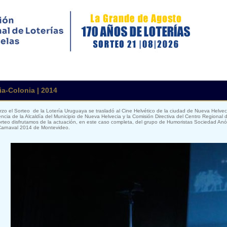
a-Colonia | 2014
zo el Sorteo de la Lotería Uruguaya se trasladó al Cine Helvético de la ciudad de Nueva Helve
ncia de la Alcaldía del Municipio de Nueva Helvecia y la Comisión Directiva del Centro Regional 
orteo disfrutamos de la actuación, en este caso completa, del grupo de Humoristas Sociedad An
 Carnaval 2014 de Montevideo.