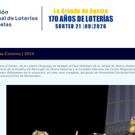
a-Colonia | 2014
zo el Sorteo de la Lotería Uruguaya se trasladó al Cine Helvético de la ciudad de Nueva Helve
ncia de la Alcaldía del Municipio de Nueva Helvecia y la Comisión Directiva del Centro Regional 
orteo disfrutamos de la actuación, en este caso completa, del grupo de Humoristas Sociedad An
 Carnaval 2014 de Montevideo.