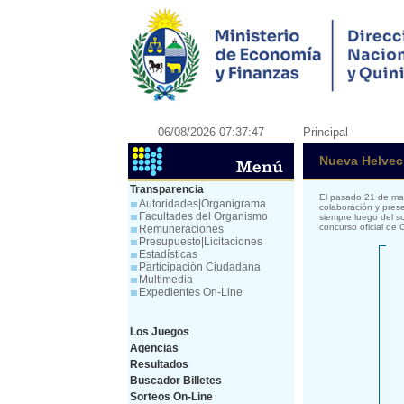
06/08/2026 07:37:47
Principal
Nueva Helveci
Transparencia
El pasado 21 de mar
Autoridades|Organigrama
colaboración y prese
Facultades del Organismo
siempre luego del s
concurso oficial de
Remuneraciones
Presupuesto|Licitaciones
Estadísticas
Participación Ciudadana
Multimedia
Expedientes On-Line
Los Juegos
Agencias
Resultados
Buscador Billetes
Sorteos On-Line