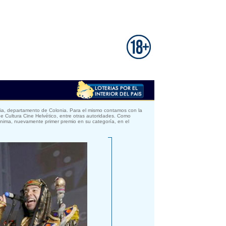
cia, departamento de Colonia. Para el mismo contamos con la
de Cultura Cine Helvético, entre otras autoridades. Como
ónima, nuevamente primer premio en su categoría, en el