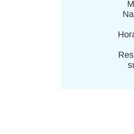
M
Nac
Hora
Res
s