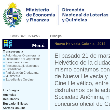
08/08/2026 15:14:53
Principal
Nueva Helvecia-Colonia | 2014
Transparencia
El pasado 21 de marz
Autoridades|Organigrama
Facultades del Organismo
Helvético de la ciud
Remuneraciones
Presupuesto|Licitaciones
mismo contamos con l
Estadísticas
Participación Ciudadana
de Nueva Helvecia y 
Multimedia
Expedientes On-Line
Cine Helvético, entre
disfrutamos de la ac
Los Juegos
Agencias
Sociedad Anónima, nu
Resultados
concurso oficial de 
Buscador Billetes
Sorteos On-Line