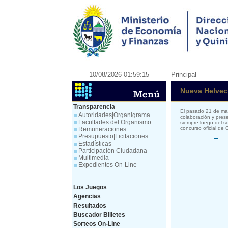
10/08/2026 01:59:15
Principal
Nueva Helveci
Transparencia
El pasado 21 de mar
Autoridades|Organigrama
colaboración y prese
Facultades del Organismo
siempre luego del s
concurso oficial de
Remuneraciones
Presupuesto|Licitaciones
Estadísticas
Participación Ciudadana
Multimedia
Expedientes On-Line
Los Juegos
Agencias
Resultados
Buscador Billetes
Sorteos On-Line