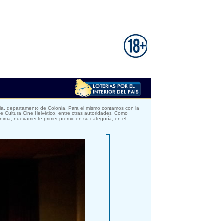
cia, departamento de Colonia. Para el mismo contamos con la
de Cultura Cine Helvético, entre otras autoridades. Como
ónima, nuevamente primer premio en su categoría, en el