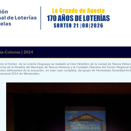
a-Colonia | 2014
zo el Sorteo de la Lotería Uruguaya se trasladó al Cine Helvético de la ciudad de Nueva Helve
ncia de la Alcaldía del Municipio de Nueva Helvecia y la Comisión Directiva del Centro Regional 
orteo disfrutamos de la actuación, en este caso completa, del grupo de Humoristas Sociedad An
 Carnaval 2014 de Montevideo.