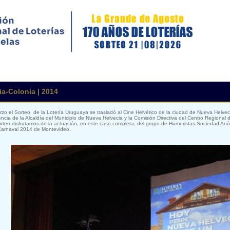
a-Colonia | 2014
zo el Sorteo de la Lotería Uruguaya se trasladó al Cine Helvético de la ciudad de Nueva Helve
ncia de la Alcaldía del Municipio de Nueva Helvecia y la Comisión Directiva del Centro Regional 
orteo disfrutamos de la actuación, en este caso completa, del grupo de Humoristas Sociedad An
 Carnaval 2014 de Montevideo.