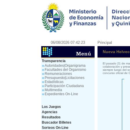
06/08/2026 07:42:23
Principal
Nueva Helveci
Transparencia
El pasado 21 de mar
Autoridades|Organigrama
colaboración y prese
Facultades del Organismo
siempre luego del s
concurso oficial de
Remuneraciones
Presupuesto|Licitaciones
Estadísticas
Participación Ciudadana
Multimedia
Expedientes On-Line
Los Juegos
Agencias
Resultados
Buscador Billetes
Sorteos On-Line