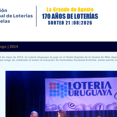
rgo | 2014
3 de mayo de 2014, la Lotería Uruguaya se jugó en el Teatro España de la Ciudad de Melo dep
pre luego de culminado el sorteo la actuación de Humoristas Sociedad Anónima, primer premio en