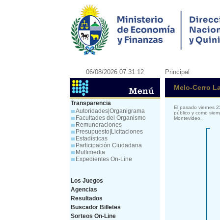
06/08/2026 07:31:12
Principal
Melo-Cerro La
Transparencia
El pasado viernes 2
Autoridades|Organigrama
público y como siem
Facultades del Organismo
Montevideo.
Remuneraciones
Presupuesto|Licitaciones
Estadísticas
Participación Ciudadana
Multimedia
Expedientes On-Line
Los Juegos
Agencias
Resultados
Buscador Billetes
Sorteos On-Line