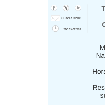
M
Nac
Hora
Res
s