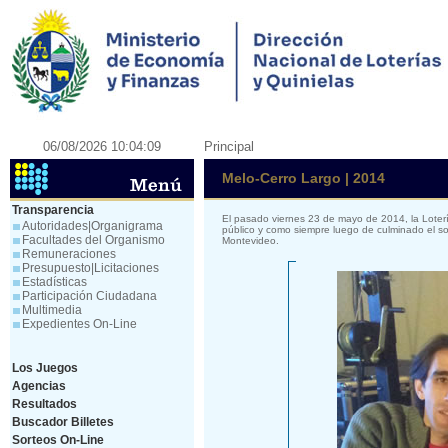
06/08/2026 10:04:09
Principal
Melo-Cerro Largo | 2014
Transparencia
El pasado viernes 23 de mayo de 2014, la Loter
Autoridades|Organigrama
público y como siempre luego de culminado el so
Facultades del Organismo
Montevideo.
Remuneraciones
Presupuesto|Licitaciones
Estadísticas
Participación Ciudadana
Multimedia
Expedientes On-Line
Los Juegos
Agencias
Resultados
Buscador Billetes
Sorteos On-Line