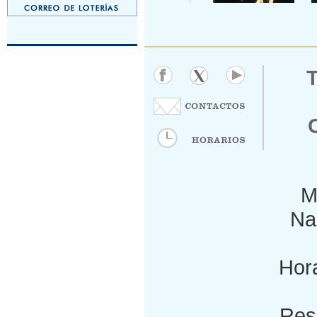
M
Nac
Hora
Res