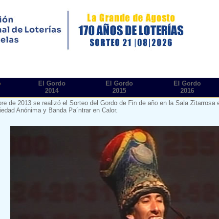
o
El Gordo
El Gordo
El Gordo
2014
2015
2016
bre de 2013 se realizó el Sorteo del Gordo de Fin de año en la Sala Zitarros
edad Anónima y Banda Pa´ntrar en Calor.