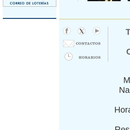
M
Nac
Hora
Res