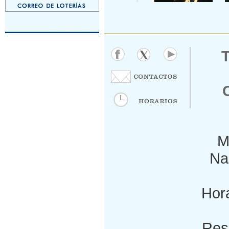
M
Nac
Hora
Res