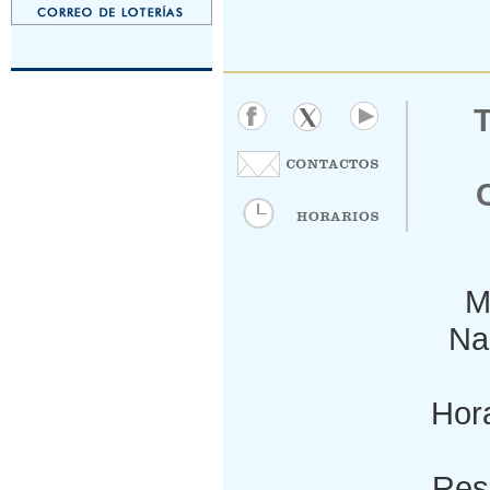
M
Nac
Hora
Res