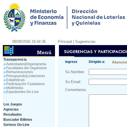
08/08/2026 19:44:36
Principal
| Sugerencias
Transparencia
Ingrese
Dirigido a:
Atenci
Autoridades|Organigrama
Facultades del Organismo
Su Nombre:
Remuneraciones
Presupuesto|Licitaciones
Estadísticas
Su Email:
Participación Ciudadana
Multimedia
Comentarios:
Expedientes On-Line
Los Juegos
Agencias
Resultados
Buscador Billetes
Sorteos On-Line