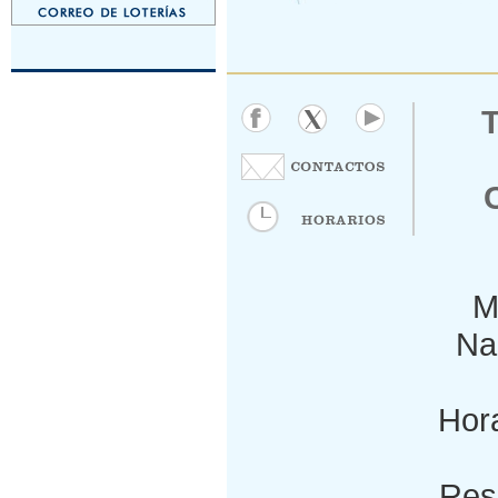
M
Nac
Hora
Res