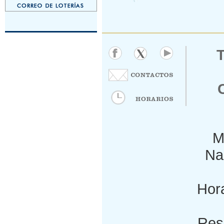
M
Nac
Hora
Res