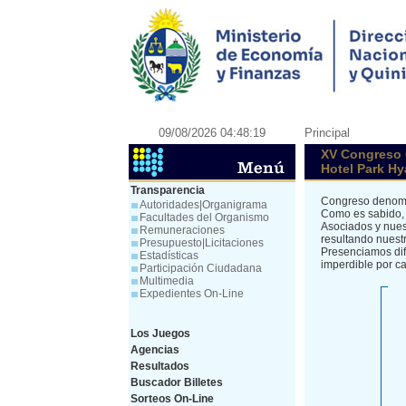
09/08/2026 04:48:19
Principal
XV Congreso C
Hotel Park Hy
Transparencia
Congreso deno
Autoridades|Organigrama
Como es sabido, 
Facultades del Organismo
Asociados y nues
Remuneraciones
resultando nuest
Presupuesto|Licitaciones
Presenciamos dife
Estadísticas
imperdible por c
Participación Ciudadana
Multimedia
Expedientes On-Line
Los Juegos
Agencias
Resultados
Buscador Billetes
Sorteos On-Line