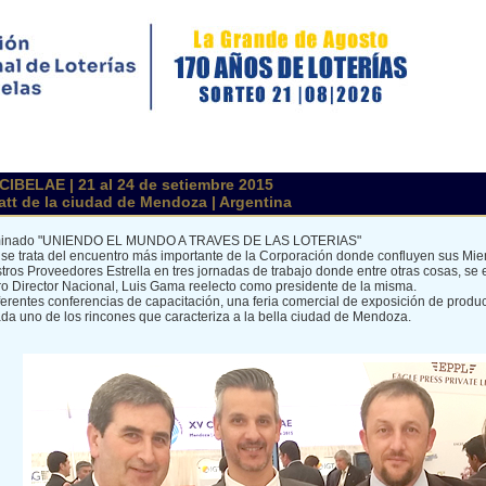
IBELAE | 21 al 24 de setiembre 2015
att de la ciudad de Mendoza | Argentina
minado "UNIENDO EL MUNDO A TRAVES DE LAS LOTERIAS"
se trata del encuentro más importante de la Corporación donde confluyen sus M
tros Proveedores Estrella en tres jornadas de trabajo donde entre otras cosas, se 
ro Director Nacional, Luis Gama reelecto como presidente de la misma.
rentes conferencias de capacitación, una feria comercial de exposición de producto
ada uno de los rincones que caracteriza a la bella ciudad de Mendoza.