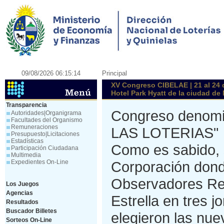
09/08/2026 06:15:14
Principal
XV Congreso CIBELAE | 21 al 24 
Hotel Park Hyatt de la ciudad de
Transparencia
Congreso deno
Autoridades|Organigrama
Facultades del Organismo
Remuneraciones
LAS LOTERIAS"
Presupuesto|Licitaciones
Estadísticas
Como es sabido, s
Participación Ciudadana
Multimedia
Expedientes On-Line
Corporación dond
Observadores Reg
Los Juegos
Agencias
Estrella en tres 
Resultados
Buscador Billetes
elegieron las nue
Sorteos On-Line