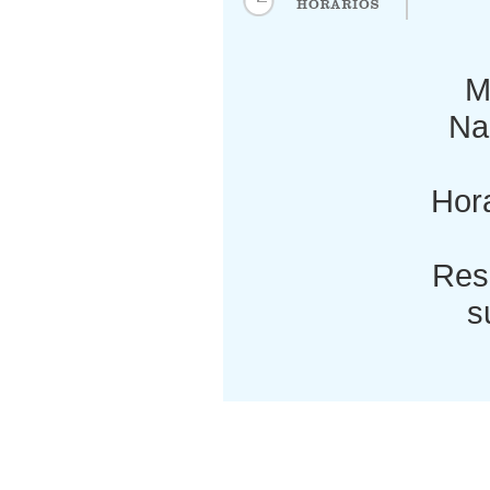
M
Nac
Hora
Res
s