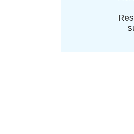
Res
s