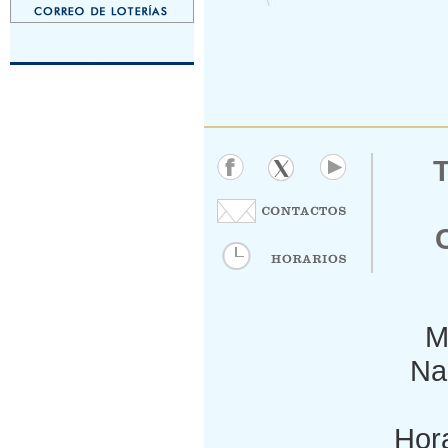
M
Nac
Hora