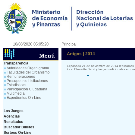
10/08/2026 05:05:20
Principal
Artigas | 2014
Transparencia
El pasado 21 de noviembre de 2014 realizamos el
Autoridades|Organigrama
local Charlotte Band y los ya tradicionales en 
Facultades del Organismo
Remuneraciones
Presupuesto|Licitaciones
Estadísticas
Participación Ciudadana
Multimedia
Expedientes On-Line
Los Juegos
Agencias
Resultados
Buscador Billetes
Sorteos On-Line