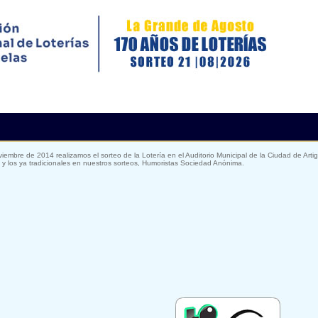
iembre de 2014 realizamos el sorteo de la Lotería en el Auditorio Municipal de la Ciudad de Art
d y los ya tradicionales en nuestros sorteos, Humoristas Sociedad Anónima.