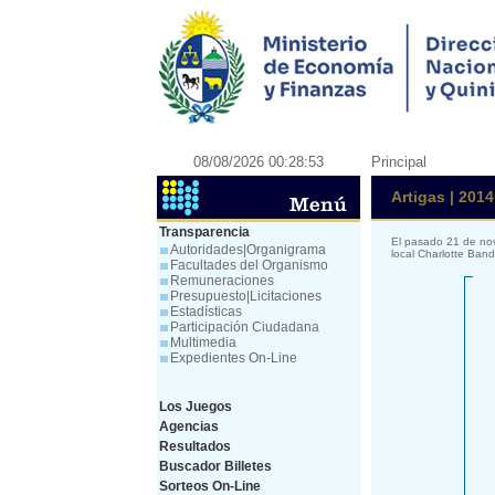
08/08/2026 00:28:53
Principal
Artigas | 2014
Transparencia
El pasado 21 de nov
Autoridades|Organigrama
local Charlotte Ban
Facultades del Organismo
Remuneraciones
Presupuesto|Licitaciones
Estadísticas
Participación Ciudadana
Multimedia
Expedientes On-Line
Los Juegos
Agencias
Resultados
Buscador Billetes
Sorteos On-Line