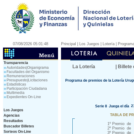
07/08/2026 05:01:48
Principal
| Los Juegos |
Lotería
|
Programa
Transparencia
La Lotería
| Billete
Autoridades|Organigrama
Facultades del Organismo
Remuneraciones
Presupuesto|Licitaciones
Programa de premios de la Lotería Uru
Estadísticas
Participación Ciudadana
Multimedia
Expedientes On-Line
2
Serie 8 Juega el día
Los Juegos
TABLA DE P
Agencias
Resultados
1º Premio de
Buscador Billetes
2º Premio de
Sorteos On-Line
3º Premio de