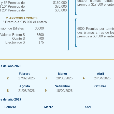
cuatro últimas cifra
º y 5º Premios de
$150.000
premio a $17.500 el ente
al 10º Premios de
$70.000
al 20º Premios de
$35.000
2
APROXIMACIONES
 1º Premio a $35.000 el entero
sion de Billetes
30000
6000 Premios por termi
dos últimas cifras de lo
Valores Entero $
3500
premios a $3.500 el ente
Quinto $
700
Electrónico $
175
s del año 2026
Febrero
Marzo
Abril
2
27/02/2026
3
20/03/2026
4
24/04/2026
Agosto
Setiembre
Octubre
8
21/08/2026
9
18/09/2026
s del año 2027
Febrero
Marzo
Abril