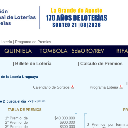
|
Lotería
|
Programa de Premios
| Billete de Lotería
| Calculo de Premios
de la Lotería Uruguaya
Calendario de Sorteos
Programa Loteria
27|02|2026
ie 2 Juega el día
TABLA DE PREMIOS
PR
1º Premio de
$40.000.000
2º Premio de
$900.000
3 Premios por termin
3º Premio de
$300.000