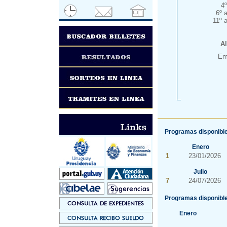
4
6º 
11º 
Al
Emi
Programas disponible
Enero
1
23/01/2026
Julio
7
24/07/2026
Programas disponible
Enero