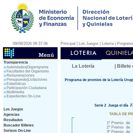
09/08/2026 09:37:06
Principal
| Los Juegos |
Lotería
|
Programa
Transparencia
La Lotería
| Billete
Autoridades|Organigrama
Facultades del Organismo
Remuneraciones
Presupuesto|Licitaciones
Programa de premios de la Lotería Uru
Estadísticas
Participación Ciudadana
Multimedia
Expedientes On-Line
2
Serie 2 Juega el día
Los Juegos
TABLA DE P
Agencias
Resultados
1º Premio de
Buscador Billetes
2º Premio de
Sorteos On-Line
3º Premio de