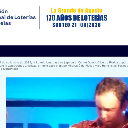
9 de setiembre de 2014, la Lotería Uruguaya se jugó en el Centro Democrático de Florida depar
pre la actuaciones artisticas, en este caso el grupo Mbohapé de Florida y los Humoristas Socied
 de Montevideo.