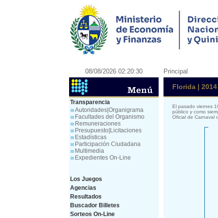
08/08/2026 02:20:30
Principal
Florida | 2014
Transparencia
El pasado viernes 1
Autoridades|Organigrama
público y como siem
Facultades del Organismo
Oficial de Carnaval
Remuneraciones
Presupuesto|Licitaciones
Estadísticas
Participación Ciudadana
Multimedia
Expedientes On-Line
Los Juegos
Agencias
Resultados
Buscador Billetes
Sorteos On-Line