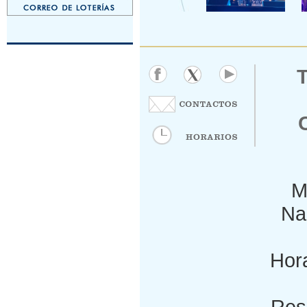
M
Nac
Hora
Res