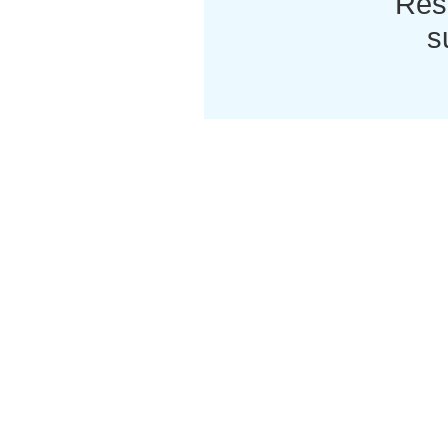
Res
s