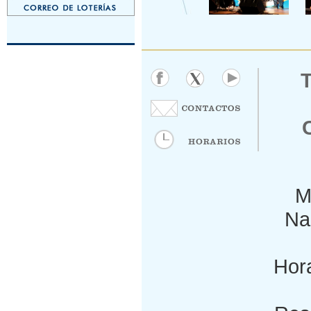
M
Nac
Hora