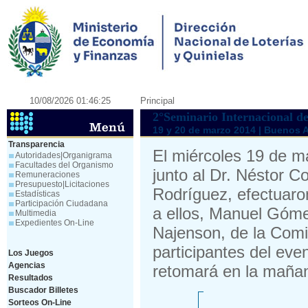
10/08/2026 01:46:25
Principal
2°Seminario Internaciona
19 y 20 de marzo 2014 | Buenos A
Transparencia
El miércoles 19 de m
Autoridades|Organigrama
Facultades del Organismo
junto al Dr. Néstor C
Remuneraciones
Presupuesto|Licitaciones
Rodríguez, efectuaro
Estadísticas
Participación Ciudadana
a ellos, Manuel Góm
Multimedia
Expedientes On-Line
Najenson, de la Comi
participantes del eve
Los Juegos
Agencias
retomará en la mañan
Resultados
Buscador Billetes
Sorteos On-Line