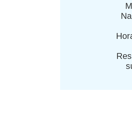
M
Nac
Hora
Res
s