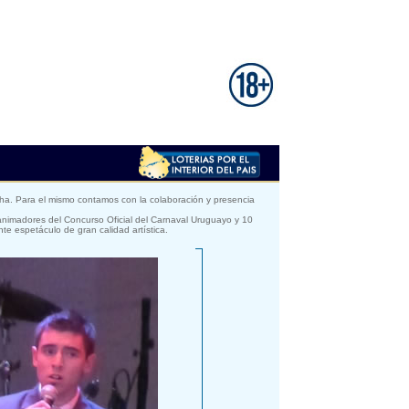
cha. Para el mismo contamos con la colaboración y presencia
nimadores del Concurso Oficial del Carnaval Uruguayo y 10
te espetáculo de gran calidad artística.