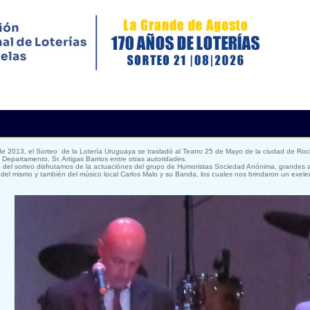
de 2013, el Sorteo de la Lotería Uruguaya se trasladó al Teatro 25 de Mayo de la ciudad de Ro
 Departamento, Sr. Artigas Barrios entre otras autoridades.
del sorteo disfrutamos de la actuaciónes del grupo de Humoristas Sociedad Anónima, grandes a
del mismo y también del músico local Carlos Malo y su Banda, los cuales nos brindaron un exelen