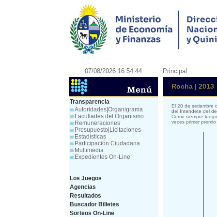
07/08/2026 16:54:44
Principal
Rocha | 2013
Transparencia
El 20 de setiembre 
Autoridades|Organigrama
del Intendete del de
Facultades del Organismo
Como siempre luego 
veces primer premio 
Remuneraciones
Presupuesto|Licitaciones
Estadísticas
Participación Ciudadana
Multimedia
Expedientes On-Line
Los Juegos
Agencias
Resultados
Buscador Billetes
Sorteos On-Line