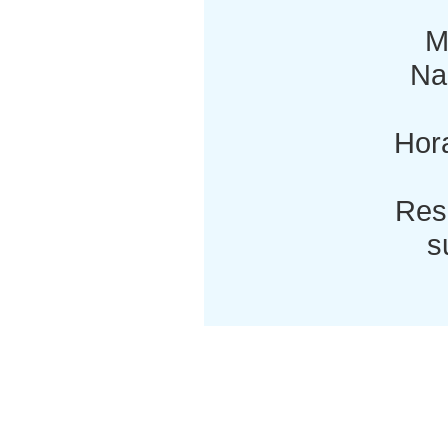
M
Nac
Hora
Res
s