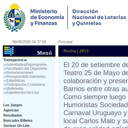
06/08/2026 04:37:59
Principal
Rocha | 2013
Transparencia
El 20 de setiembre de
Autoridades|Organigrama
Facultades del Organismo
Teatro 25 de Mayo de
Remuneraciones
Presupuesto|Licitaciones
colaboración y presen
Estadísticas
Participación Ciudadana
Barrios entre otras a
Multimedia
Expedientes On-Line
Como siempre luego d
Humoristas Sociedad 
Los Juegos
Agencias
Carnaval Uruguayo y 
Resultados
local Carlos Malo y s
Buscador Billetes
Sorteos On-Line