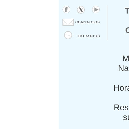
M
Nac
Hora
Res
s