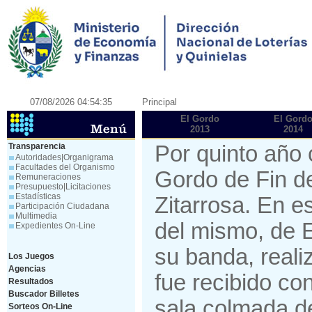
07/08/2026 04:54:35
Principal
El Gordo
El Gord
2013
2014
Transparencia
Por quinto año 
Autoridades|Organigrama
Facultades del Organismo
Gordo de Fin de
Remuneraciones
Presupuesto|Licitaciones
Estadísticas
Zitarrosa. En e
Participación Ciudadana
Multimedia
del mismo, de 
Expedientes On-Line
su banda, reali
Los Juegos
Agencias
fue recibido co
Resultados
Buscador Billetes
sala colmada d
Sorteos On-Line