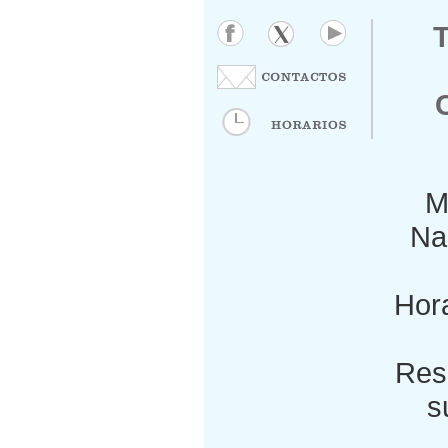
M
Nac
Hora
Res
s