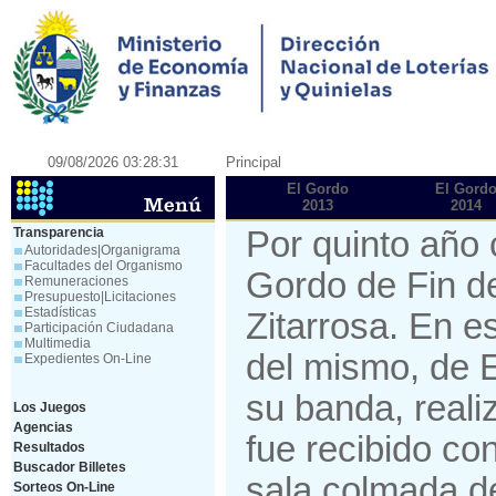
09/08/2026 03:28:31
Principal
El Gordo
El Gord
2013
2014
Transparencia
Por quinto año 
Autoridades|Organigrama
Facultades del Organismo
Gordo de Fin de
Remuneraciones
Presupuesto|Licitaciones
Estadísticas
Zitarrosa. En e
Participación Ciudadana
Multimedia
del mismo, de 
Expedientes On-Line
su banda, reali
Los Juegos
Agencias
fue recibido co
Resultados
Buscador Billetes
sala colmada d
Sorteos On-Line