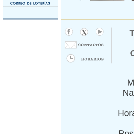
M
Nac
Hora
Res