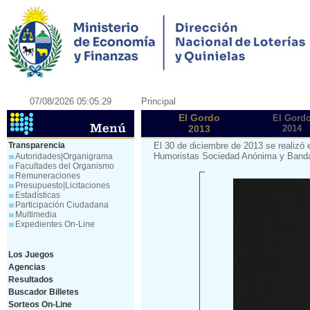
07/08/2026 05:05:29
Principal
El Gordo
El Gord
2013
2014
Transparencia
El 30 de diciembre de 2013 se realizó 
Humoristas Sociedad Anónima y Banda 
Autoridades|Organigrama
Facultades del Organismo
Remuneraciones
Presupuesto|Licitaciones
Estadísticas
Participación Ciudadana
Multimedia
Expedientes On-Line
Los Juegos
Agencias
Resultados
Buscador Billetes
Sorteos On-Line