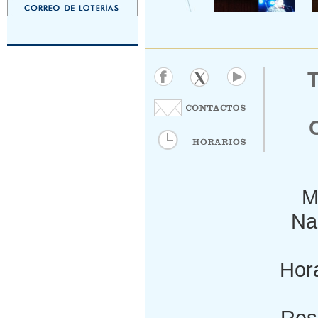
M
Nac
Hora
Res