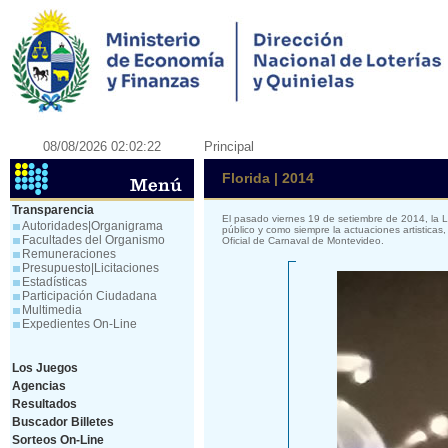
08/08/2026 02:02:22
Principal
Florida | 2014
Transparencia
El pasado viernes 19 de setiembre de 2014, la 
Autoridades|Organigrama
público y como siempre la actuaciones artistica
Facultades del Organismo
Oficial de Carnaval de Montevideo.
Remuneraciones
Presupuesto|Licitaciones
Estadísticas
Participación Ciudadana
Multimedia
Expedientes On-Line
Los Juegos
Agencias
Resultados
Buscador Billetes
Sorteos On-Line