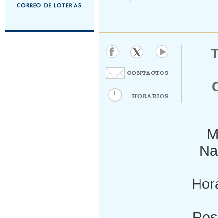
M
Nac
Hora
Res