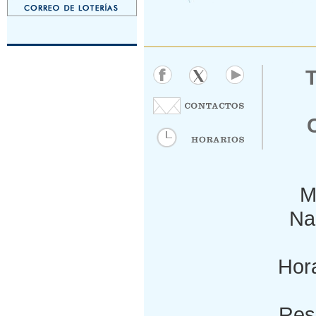
M
Nac
Hora
Res