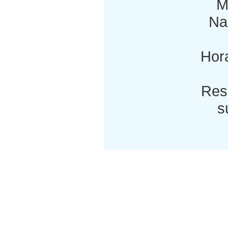
M
Nac
Hora
Res
s