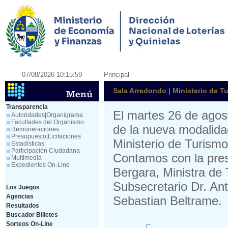
07/08/2026 10:15:59
Principal
Sala Arredondo | Ministerio de T
Transparencia
El martes 26 de agost
Autoridades|Organigrama
Facultades del Organismo
de la nueva modalidad
Remuneraciones
Presupuesto|Licitaciones
Ministerio de Turism
Estadísticas
Participación Ciudadana
Contamos con la pres
Multimedia
Expedientes On-Line
Bergara, Ministra de 
Subsecretario Dr. An
Los Juegos
Agencias
Sebastian Beltrame.
Resultados
Buscador Billetes
Sorteos On-Line