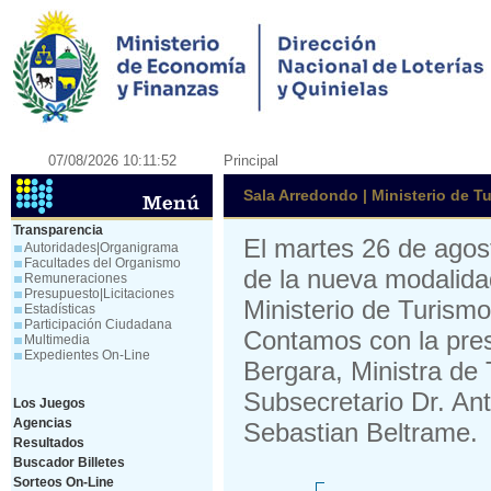
07/08/2026 10:11:52
Principal
Sala Arredondo | Ministerio de T
Transparencia
El martes 26 de agost
Autoridades|Organigrama
Facultades del Organismo
de la nueva modalidad
Remuneraciones
Presupuesto|Licitaciones
Ministerio de Turism
Estadísticas
Participación Ciudadana
Contamos con la pres
Multimedia
Expedientes On-Line
Bergara, Ministra de 
Subsecretario Dr. An
Los Juegos
Agencias
Sebastian Beltrame.
Resultados
Buscador Billetes
Sorteos On-Line