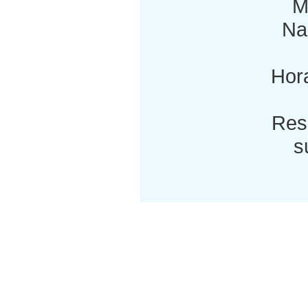
M
Nac
Hora
Res
s